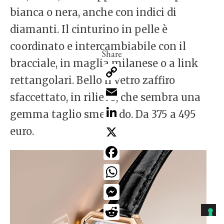
bianca o nera, anche con indici di
diamanti. Il cinturino in pelle è
coordinato e intercambiabile con il
bracciale, in maglia milanese o a link
Copy
Link
rettangolari. Bello il vetro zaffiro
Email
sfaccettato, in rilievo, che sembra una
LinkedIn
gemma taglio smeraldo. Da 375 a 495
X
euro.
Facebook
WhatsApp
Messenger
Reddit