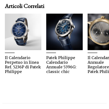
Articoli Correlati
Il Calendario
Patek Philippe
Il Calenda
Perpetuo in linea
Calendario
Annuale
Ref. 5236P di Patek
Annuale 5396G:
Regolatore
Philippe
classic chic
Patek Phil