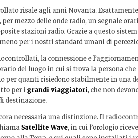
rollato risale agli anni Novanta. Esattamente
 per mezzo delle onde radio, un segnale orari
posite stazioni radio. Grazie a questo sistema
almeno per i nostri standard umani di percezi
diocontrollati, la connessione e l’aggiornam
ario del luogo in cui si trova la persona che i
o per quanti risiedono stabilmente in una d
tto per i
grandi viaggiatori
, che non devono
 di destinazione.
ora necessaria una distinzione. Il radiocont
 chiama
Satellite Wave
, in cui l’orologio ricev
orno alla Terra, e sui quali sono installati i 