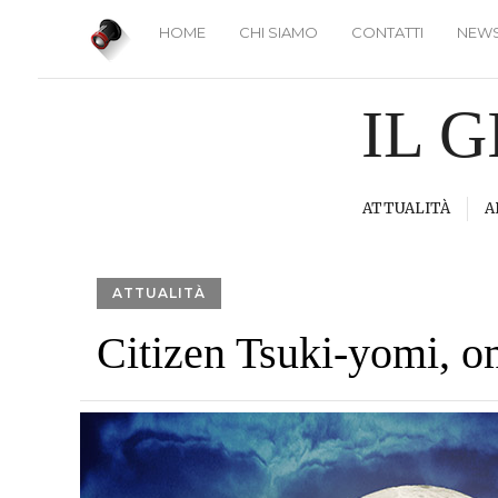
HOME
CHI SIAMO
CONTATTI
NEWS
IL 
ATTUALITÀ
A
ATTUALITÀ
Citizen Tsuki-yomi, o