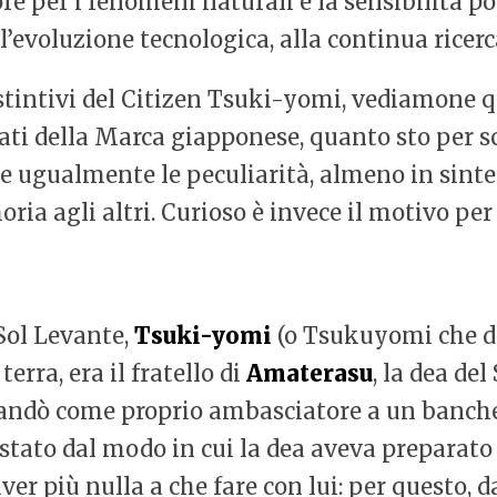
amore per i fenomeni naturali e la sensibilità 
ll’evoluzione tecnologica, alla continua ricerc
stintivi del Citizen Tsuki-yomi, vediamone qu
ti della Marca giapponese, quanto sto per sc
 ugualmente le peculiarità, almeno in sintes
ia agli altri. Curioso è invece il motivo per 
Sol Levante,
Tsuki-yomi
(o Tsukuyomi che dir
erra, era il fratello di
Amaterasu
, la dea de
andò come proprio ambasciatore a un banchet
stato dal modo in cui la dea aveva preparato
er più nulla a che fare con lui: per questo, da