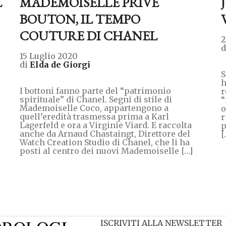
L
MADEMOISELLE PRIVÉ
BOUTON, IL TEMPO
COUTURE DI CHANEL
2
15 Luglio 2020
di
Elda de Giorgi
S
h
I bottoni fanno parte del “patrimonio
r
spirituale” di Chanel. Segni di stile di
“
Mademoiselle Coco, appartengono a
o
quell’eredità trasmessa prima a Karl
r
Lagerfeld e ora a Virginie Viard. E raccolta
p
anche da Arnaud Chastaingt, Direttore del
[
Watch Creation Studio di Chanel, che li ha
posti al centro dei nuovi Mademoiselle […]
ISCRIVITI ALLA NEWSLETTER