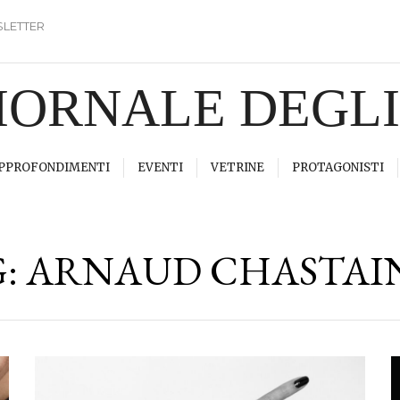
LETTER
GIORNALE DEGL
PPROFONDIMENTI
EVENTI
VETRINE
PROTAGONISTI
G:
ARNAUD CHASTAI