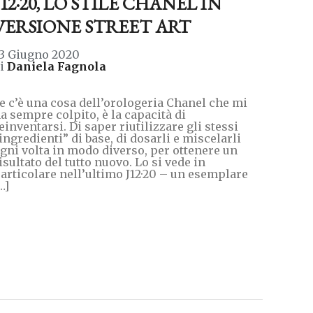
J12·20, LO STILE CHANEL IN
VERSIONE STREET ART
3 Giugno 2020
di
Daniela Fagnola
e c’è una cosa dell’orologeria Chanel che mi
a sempre colpito, è la capacità di
einventarsi. Di saper riutilizzare gli stessi
ingredienti” di base, di dosarli e miscelarli
gni volta in modo diverso, per ottenere un
isultato del tutto nuovo. Lo si vede in
articolare nell’ultimo J12·20 – un esemplare
…]