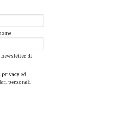
nome
 newsletter di
a privacy
ed
dati personali