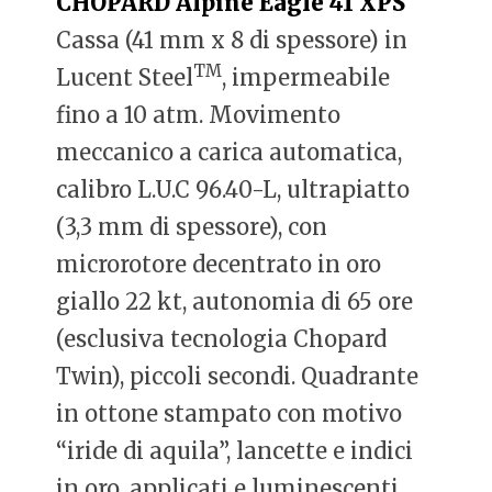
CHOPARD Alpine Eagle 41 XPS
Cassa (41 mm x 8 di spessore) in
TM
Lucent Steel
, impermeabile
fino a 10 atm. Movimento
meccanico a carica automatica,
calibro L.U.C 96.40-L, ultrapiatto
(3,3 mm di spessore), con
microrotore decentrato in oro
giallo 22 kt, autonomia di 65 ore
(esclusiva tecnologia Chopard
Twin), piccoli secondi. Quadrante
in ottone stampato con motivo
“iride di aquila”, lancette e indici
in oro, applicati e luminescenti,