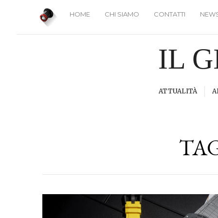
HOME
CHI SIAMO
CONTATTI
NEWS
IL 
ATTUALITÀ
A
TA