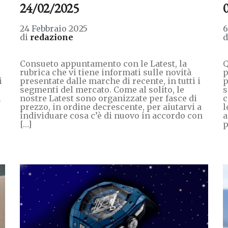
24/02/2025
24 Febbraio 2025
6
di
redazione
Consueto appuntamento con le Latest, la
Q
rubrica che vi tiene informati sulle novità
p
i
presentate dalle marche di recente, in tutti i
p
segmenti del mercato. Come al solito, le
s
i
nostre Latest sono organizzate per fasce di
c
prezzo, in ordine decrescente, per aiutarvi a
l
individuare cosa c’è di nuovo in accordo con
a
[…]
p