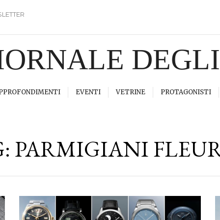
LETTER
GIORNALE DEGL
PPROFONDIMENTI
EVENTI
VETRINE
PROTAGONISTI
G:
PARMIGIANI FLEU