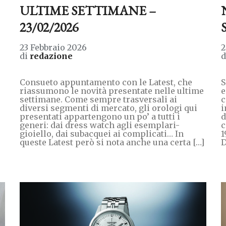
ULTIME SETTIMANE –
23/02/2026
23 Febbraio 2026
2
di
redazione
Consueto appuntamento con le Latest, che
S
riassumono le novità presentate nelle ultime
e
settimane. Come sempre trasversali ai
c
diversi segmenti di mercato, gli orologi qui
i
presentati appartengono un po’ a tutti i
d
generi: dai dress watch agli esemplari-
c
gioiello, dai subacquei ai complicati… In
1
queste Latest però si nota anche una certa […]
D