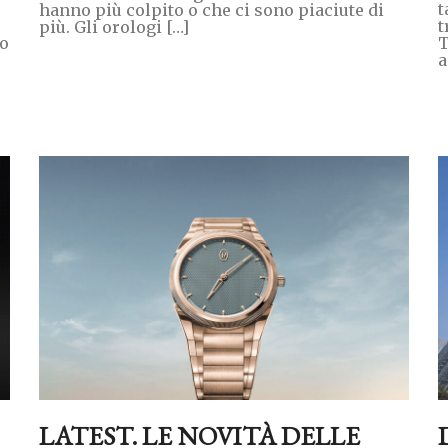
t
hanno più colpito o che ci sono piaciute di
t
più. Gli orologi […]
to
T
a
LATEST. LE NOVITÀ DELLE