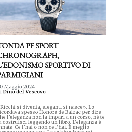
TONDA PF SPORT
CHRONOGRAPH,
L’EDONISMO SPORTIVO DI
PARMIGIANI
0 Maggio 2024
di
Dino del Vescovo
Ricchi si diventa, eleganti si nasce». Lo
icordava spesso Honoré de Balzac per dire
he l’eleganza non la impari a un corso, né te
a costruisci leggendo un libro. L’eleganza è
nnata. Ce l’hai o non ce l’hai. È meglio
arsene una ragione. La celebre frase mi