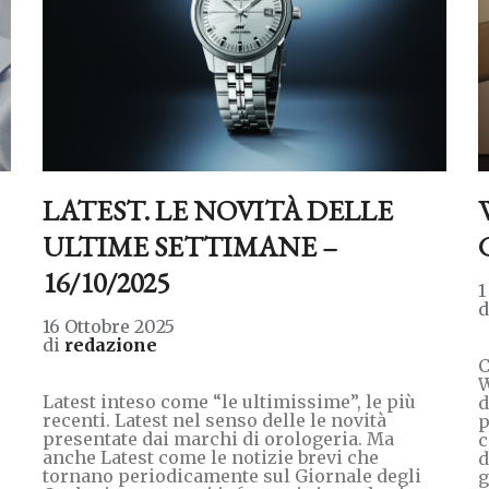
LATEST. LE NOVITÀ DELLE
ULTIME SETTIMANE –
16/10/2025
1
16 Ottobre 2025
di
redazione
C
W
Latest inteso come “le ultimissime”, le più
d
recenti. Latest nel senso delle le novità
p
presentate dai marchi di orologeria. Ma
c
anche Latest come le notizie brevi che
d
tornano periodicamente sul Giornale degli
g