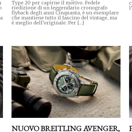
n
Type 20 per capirne il motivo. Fedele
c
o
riedizione di un leggendario cronografo
l
flyback degli anni Cinquanta, è un esemplare
ia
che mantiene tutto il fascino del vintage, ma
è meglio dell’originale. Per […]
NUOVO BREITLING AVENGER,