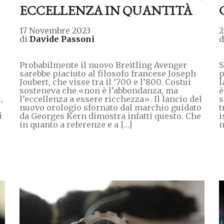
ECCELLENZA IN QUANTITÀ
17 Novembre 2023
2
di
Davide Passoni
Probabilmente il nuovo Breitling Avenger
S
sarebbe piaciuto al filosofo francese Joseph
p
Joubert, che visse tra il ‘700 e l’800. Costui
l
sosteneva che «non è l’abbondanza, ma
è
,
l’eccellenza a essere ricchezza». Il lancio del
s
nuovo orologio sfornato dal marchio guidato
t
i
da Georges Kern dimostra infatti questo. Che
i
in quanto a referenze e a […]
n